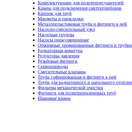
Комплектующие для полотенцесушителей
Краны для подключения сантехприборов
Крепеж для труб
Манжеты и прокладки
Металлопластиковая труба и фитинги к ней
Насосно-смесительный узел
Насосные группы
Насосы циркуляционные
Обжимные хромированные фитинги и трубки
Радиаторная арматура
Редукторы давления
Резьбовые фитинги
Сервоприводы
Смесительные клапаны
Труба гофрированная и фитинги к ней
Труба для радиаторного и напольного отопле
Фильтры механической очистки
Фитинги для полипропиленовых труб
Шаровые краны