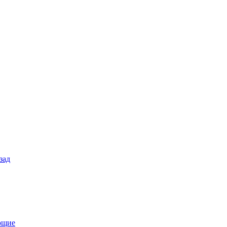
зад
ющие