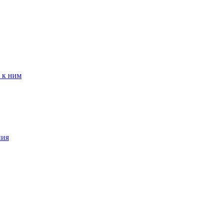
 к ним
ния