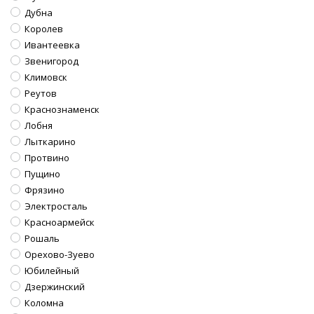
Дубна
Королев
Ивантеевка
Звенигород
Климовск
Реутов
Краснознаменск
Лобня
Лыткарино
Протвино
Пущино
Фрязино
Электросталь
Красноармейск
Рошаль
Орехово-Зуево
Юбилейный
Дзержинский
Коломна