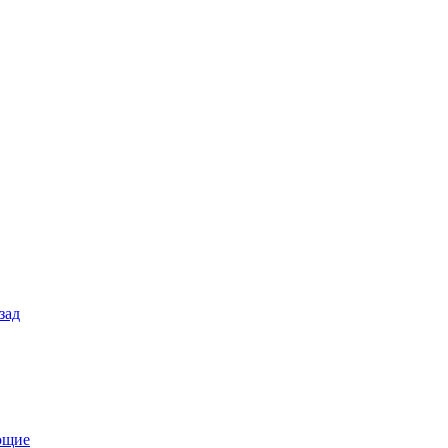
зад
ющие