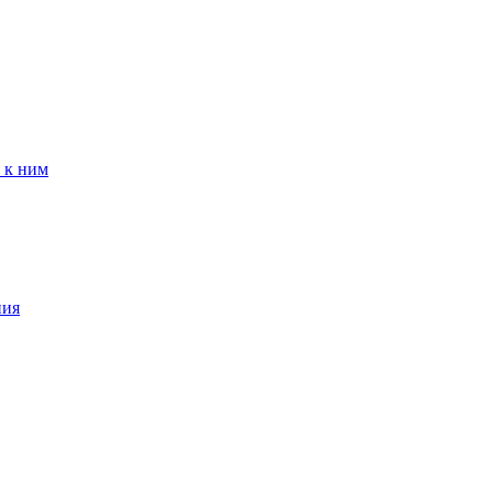
 к ним
ния